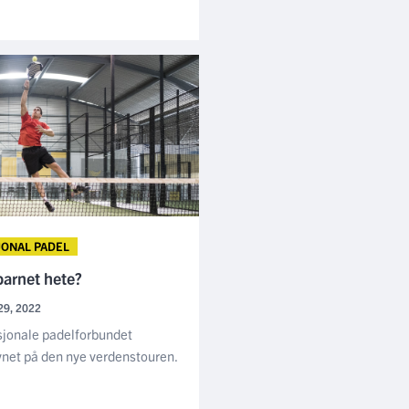
JONAL PADEL
barnet hete?
29, 2022
sjonale padelforbundet
vnet på den nye verdenstouren.