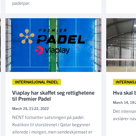
padelpar.
INTERNASJONAL PADEL
INTERNAS
Viaplay har skaffet seg rettighetene
Hva skal 
til Premier Padel
March 14, 19:
March 25, 21:22, 2022
Det interna
NENT fortsetter satsningen på padel.
avslører na
Kvaliken til storstevnet i Qatar begynner
allerede i morgen, men sendeskjemaet er