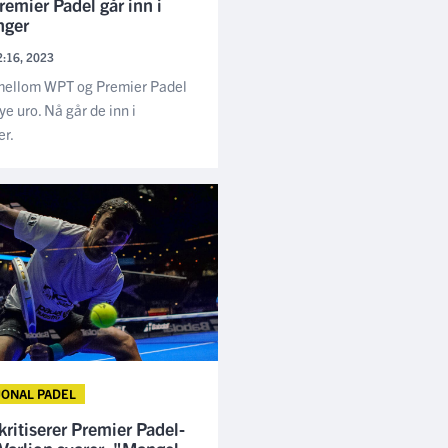
emier Padel går inn i
nger
2:16, 2023
 mellom WPT og Premier Padel
e uro. Nå går de inn i
er.
JONAL PADEL
kritiserer Premier Padel-