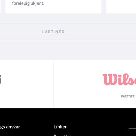
foreløpig ukjent.
LAST NED
PARTNER
ngs ansvar
Linker