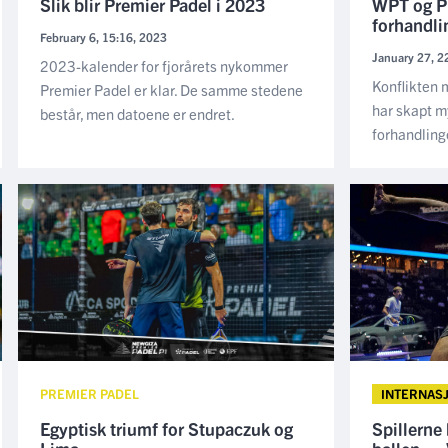
Slik blir Premier Padel i 2023
WPT og Pr
forhandli
February 6, 15:16, 2023
January 27, 2
2023-kalender for fjorårets nykommer
Konflikten
Premier Padel er klar. De samme stedene
har skapt my
består, men datoene er endret.
forhandling
PREMIER PADEL
INTERNAS
Egyptisk triumf for Stupaczuk og
Spillerne 