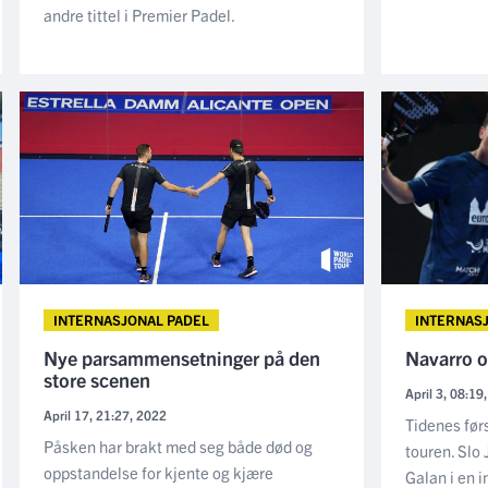
andre tittel i Premier Padel.
INTERNASJONAL PADEL
INTERNAS
Nye parsammensetninger på den
Navarro o
store scenen
April 3, 08:19
April 17, 21:27, 2022
Tidenes før
Påsken har brakt med seg både død og
touren. Slo
oppstandelse for kjente og kjære
Galan i en i