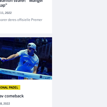
Varlion svarer: "Mangel
kap"
:11, 2022
varer deres offisielle Premer
JONAL PADEL
av comeback
48, 2022