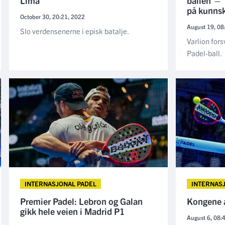
Lima
ballen — 
på kunns
October 30, 20:21, 2022
August 19, 08
Slo verdensenerne i episk batalje.
Varlion fors
Padel-ball.
INTERNASJONAL PADEL
INTERNAS
Premier Padel: Lebron og Galan
Kongene 
gikk hele veien i Madrid P1
August 6, 08: