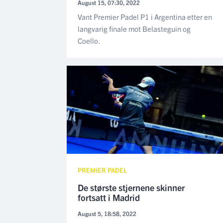
August 15, 07:30, 2022
Vant Premier Padel P1 i Argentina etter en
langvarig finale mot Belasteguin og
Coello.
PREMIER PADEL
De største stjernene skinner
fortsatt i Madrid
August 5, 18:58, 2022