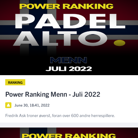
RANKING
Power Ranking Menn - Juli 2022
👤
June 30, 18:41, 2022
Fredrik Ask troner øverst, foran over 600 andre herrespillere.