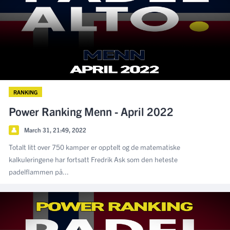
RANKING
Power Ranking Menn - April 2022
👤
March 31, 21:49, 2022
Totalt litt over 750 kamper er opptelt og de matematiske
kalkuleringene har fortsatt Fredrik Ask som den heteste
padelflammen på...