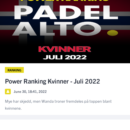
RANKING
Power Ranking Kvinner - Juli 2022
👤
June 30, 18:41, 2022
Mye har skjedd, men Wanda troner fremdeles på toppen blant
kvinnene.