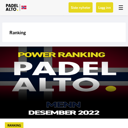
☰
Siste nyheter
Logg inn
Ranking
RANKING