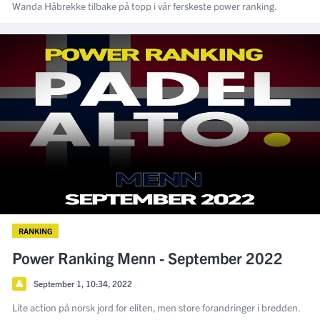
Wanda Håbrekke tilbake på topp i vår ferskeste power ranking.
RANKING
Power Ranking Menn - September 2022
👤
September 1, 10:34, 2022
Lite action på norsk jord for eliten, men store forandringer i bredden.