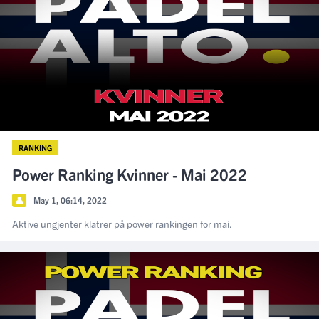
RANKING
Power Ranking Kvinner - Mai 2022
👤
May 1, 06:14, 2022
Aktive ungjenter klatrer på power rankingen for mai.