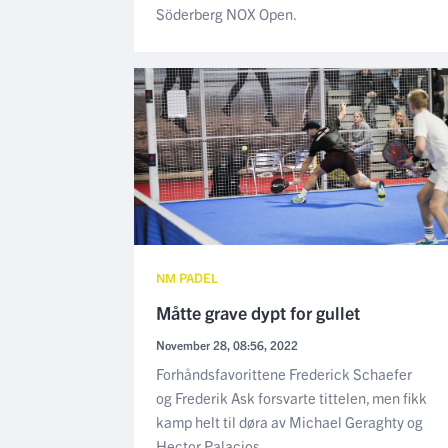
Söderberg NOX Open.
NM PADEL
Måtte grave dypt for gullet
November 28, 08:56, 2022
Forhåndsfavorittene Frederick Schaefer
og Frederik Ask forsvarte tittelen, men fikk
kamp helt til døra av Michael Geraghty og
Hector Palacios.