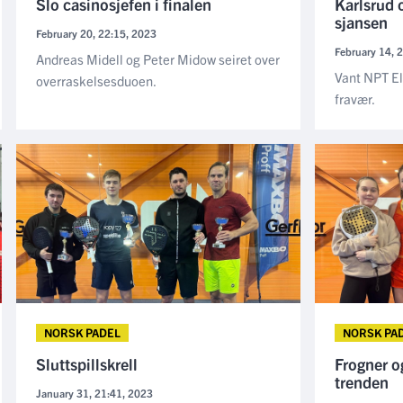
Slo casinosjefen i finalen
Karlsrud 
sjansen
February 20, 22:15, 2023
February 14, 
Andreas Midell og Peter Midow seiret over
Vant NPT El
overraskelsesduoen.
fravær.
NORSK PADEL
NORSK PA
Sluttspillskrell
Frogner o
trenden
January 31, 21:41, 2023