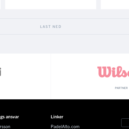
LAST NED
PARTNER
ngs ansvar
Linker
rsson
PadelAlto.com