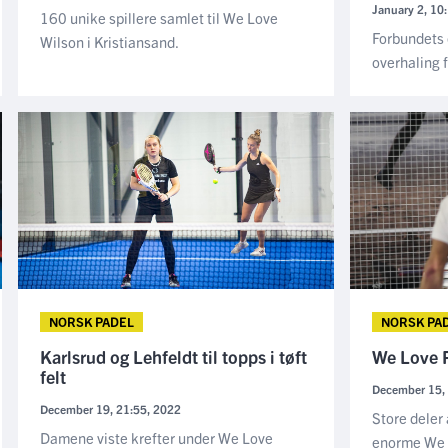
January 2, 10
160 unike spillere samlet til We Love
Forbundets 
Wilson i Kristiansand.
overhaling
NORSK PADEL
NORSK PA
Karlsrud og Lehfeldt til topps i tøft
We Love P
felt
December 15,
December 19, 21:55, 2022
Store deler
Damene viste krefter under We Love
enorme We 