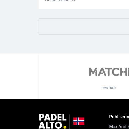
PARTNER
Publiseri
Max Ande