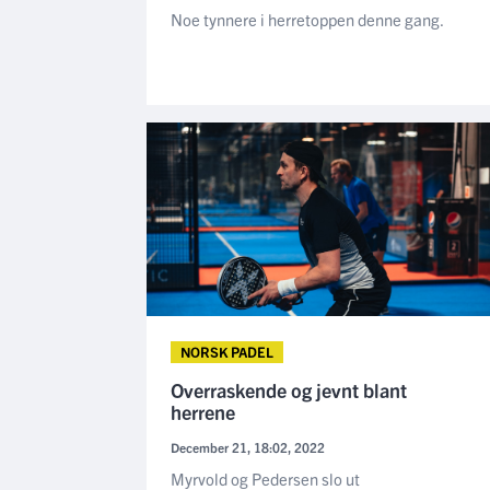
Noe tynnere i herretoppen denne gang.
NORSK PADEL
Overraskende og jevnt blant
herrene
December 21, 18:02, 2022
Myrvold og Pedersen slo ut