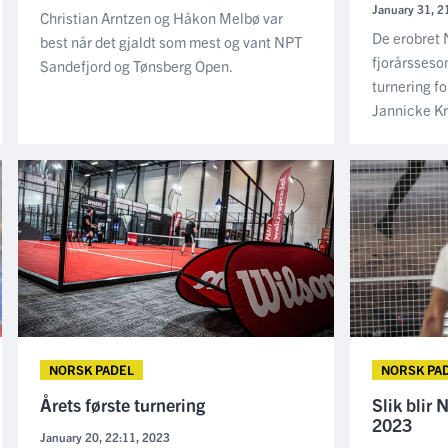
January 31, 2
Christian Arntzen og Håkon Melbø var
De erobret
best når det gjaldt som mest og vant NPT
fjorårsseso
Sandefjord og Tønsberg Open.
turnering f
Jannicke Kr
NORSK PADEL
NORSK PA
Årets første turnering
Slik blir
2023
January 20, 22:11, 2023