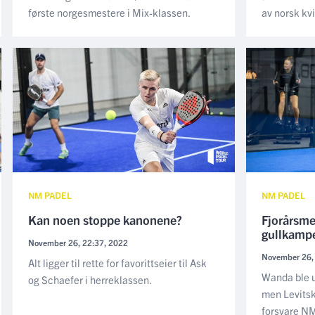
første norgesmestere i Mix-klassen.
av norsk kv
NM PADEL
NM PADEL
Kan noen stoppe kanonene?
Fjorårsme
gullkamp
November 26, 22:37, 2022
November 26,
Alt ligger til rette for favorittseier til Ask
Wanda ble ut
og Schaefer i herreklassen.
men Levitsk
forsvare NM