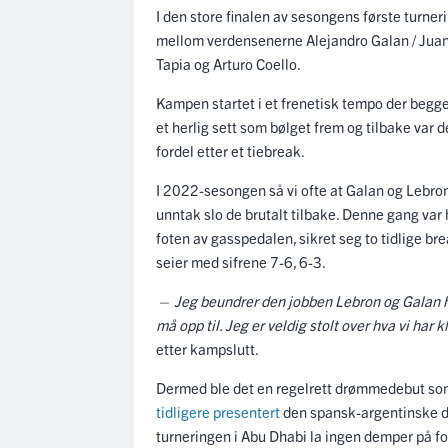
I den store finalen av sesongens første turner
mellom verdensenerne Alejandro Galan / Juan
Tapia og Arturo Coello.
Kampen startet i et frenetisk tempo der begge
et herlig sett som bølget frem og tilbake var det
fordel etter et tiebreak.
I 2022-sesongen så vi ofte at Galan og Lebron
unntak slo de brutalt tilbake. Denne gang var
foten av gasspedalen, sikret seg to tidlige bre
seier med sifrene 7-6, 6-3.
— Jeg beundrer den jobben Lebron og Galan har
må opp til. Jeg er veldig stolt over hva vi har kla
etter kampslutt.
Dermed ble det en regelrett drømmedebut som p
tidligere presentert
den spansk-argentinske d
turneringen i Abu Dhabi la ingen demper på f