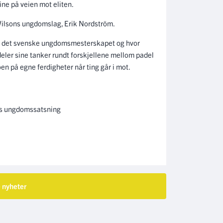
ine på veien mot eliten.
 Wilsons ungdomslag, Erik Nordström.
ll i det svenske ungdomsmesterskapet og hvor
 deler sine tanker rundt forskjellene mellom padel
en på egne ferdigheter når ting går i mot.
ns ungdomssatsning
e nyheter