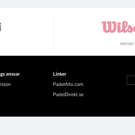
PARTNER
ngs ansvar
Linker
rsson
PadelAlto.com
PadelDirekt.se