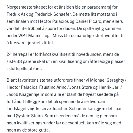
Norgesmesterskapet for et år siden ble en parademarsj for
Fredrik Ask og Frederick Schaefer. De møtte litt motstand i
semifinalen mot Hector Palacios og Daniel Picard, men ellers
var det lite trøbbel å spore for duoen. De spilte nylig sammen
under WPT Malmö - og i Moss blir de naturlige storfavoritter til
å forsvare fjorårets tittel.
24 herrepar er forhåndskvalifisert til hovedrunden, mens de
siste 38 parene skal ut i en kvalifisering om åtte ledige plasser
i sluttspillstablået.
Blant favorittens største utfordrere finner vi Michael Geraghty /
Hector Palacios, Faustino Arino / Jonas Støre og Henrik Jarl /
Jacob Knagenhjelm som alle er blant de høyest seedede på
forhånd. I tillegg kan det bli spennende å se hvordan
landslagets nødreserve Joachim Schaefer kan gjøre det i par
med Øystein Steiro. Som useedede må de nemlig gjennom
noen kvalifiseringsrunder før de eventuelt kan måle seg med
noen av de store gutta.