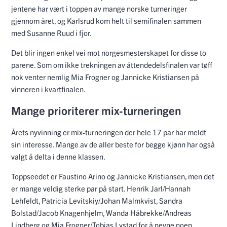
jentene har vært i toppen av mange norske turneringer
gjennom året, og Karlsrud kom helt til semifinalen sammen
med Susanne Ruud i fjor.
Det blir ingen enkel vei mot norgesmesterskapet for disse to
parene. Som om ikke trekningen av åttendedelsfinalen var tøff
nok venter nemlig Mia Frogner og Jannicke Kristiansen på
vinneren i kvartfinalen.
Mange prioriterer mix-turneringen
Årets nyvinning er mix-turneringen der hele 17 par har meldt
sin interesse. Mange av de aller beste for begge kjønn har også
valgt å delta i denne klassen.
Toppseedet er Faustino Arino og Jannicke Kristiansen, men det
er mange veldig sterke par på start. Henrik Jarl/Hannah
Lehfeldt, Patricia Levitskiy/Johan Malmkvist, Sandra
Bolstad/Jacob Knagenhjelm, Wanda Håbrekke/Andreas
Lindberg og Mia Frogner/Tobias Lystad for å nevne noen.