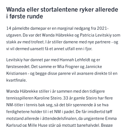
Wanda eller stortalentene ryker allerede
i første runde
14 påmeldte damepar er en marginal nedgang fra 2021-
utgaven. Da var det Wanda Håbrekke og Patricia Levitskiy som
stakk av med trofeet. I år stiller damene med nye partnere - og
vi vil dermed uansett få et annet utfall enn i fjor.
Levitskiy har dannet par med Hannah Lehfeldt og er
førsteseedet. Det samme er Mia Frogner og Jannicke
Kristiansen - og begge disse parene vil avansere direkte til en
kvartfinale.
Wanda Håbrekke stiller i år sammen med den tidligere
tennisspilleren Karoline Steiro. 33 år gamle Steiro har flere
NM-titler i tennis bak seg, så det blir spennende å se hva
ferdighetene holder til i et NM i padel. De får imidlertid tøff
motstand allerede i åttendedelsfinalen, da ungjentene Emma
Karlsrud og Mille Huse står på motsatt banehalvdel. Begge